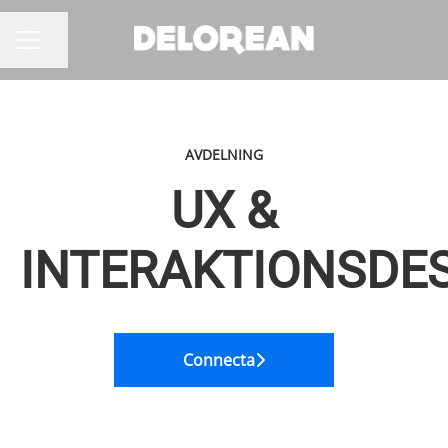
Dela sidan
KARRIÄRMENY
AVDELNING
UX &
INTERAKTIONSDE
Connecta